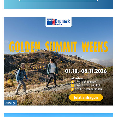
Im Tourenarchiv suchen
Land:
Region:
Gebirge:
Art der Tour: