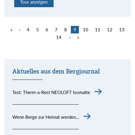
Tour anzeigen
«
‹
4
5
6
7
8
9
10
11
12
13
14
›
»
Aktuelles aus dem Bergjournal
Test: Therm-a-Rest NEOLOFT Isomatte
Wenn Berge zur Heimat werden…