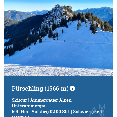
Schwierigkeitsgrad:
von
bis
Kondition (Tourdauer):
von
bis
Suchbegriff:
Pürschling (1566 m)
Skitour | Ammergauer Alpen |
Unterammergau
690 Hm | Aufstieg 02:00 Std. | Schwierigkeit