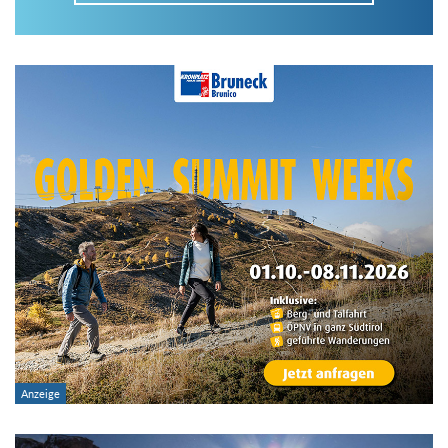
Im Tourenarchiv suchen
Land:
Region:
Gebirge:
Art der Tour: