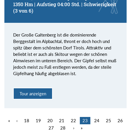
1350 Hm | Aufstieg 04:00 Std. | Schwierigkeit
(3 von 6)
Der Große Galtenberg ist die dominierende
Berggestalt im Alpbachtal, thront er doch hoch und
spitz über dem schönsten Dorf Tirols. Attraktiv und
beliebt ist er auch als Skitour wegen der schönen
Almwiesen im unteren Bereich. Der Gipfel selbst muß
jedoch meist zu Fuß erstiegen werden, da der steile
Gipfelhang häufig abgeblasen ist.
Tour anzeigen
«
‹
18
19
20
21
22
23
24
25
26
27
28
›
»