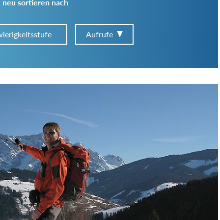
 neu sortieren nach
ierigkeitsstufe
Aufrufe
Art der Tour:
Schwierigkeitsgrad:
von
bis
Kondition (Tourdauer):