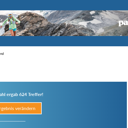
end
hl ergab 624 Treffer!
rgebnis verändern