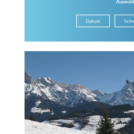
Auswahl
Datum
Schw
Im Tourenarchiv suchen
Land:
Region:
Gebirge: