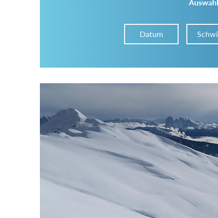
Auswahl
Datum
Schwi
Im Tourenarchiv suchen
Land:
Region:
Gebirge: