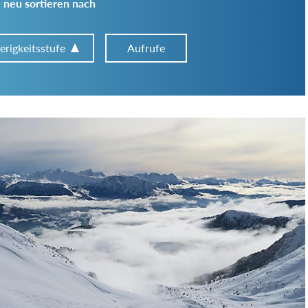
 neu sortieren nach
erigkeitsstufe
Aufrufe
Art der Tour:
Schwierigkeitsgrad:
von
bis
Kondition (Tourdauer):