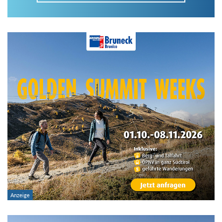
Im Tourenarchiv suchen
Land:
Region:
Gebirge:
Art der Tour: