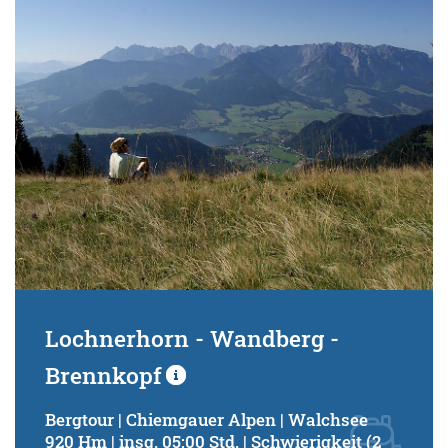
Schwierigkeitsgrad:
von
bis
Kondition (Tourdauer):
von
bis
Suchbegriff:
Lochnerhorn - Wandberg -
Brennkopf
Bergtour | Chiemgauer Alpen | Walchsee
920 Hm | insg. 05:00 Std. | Schwierigkeit (2