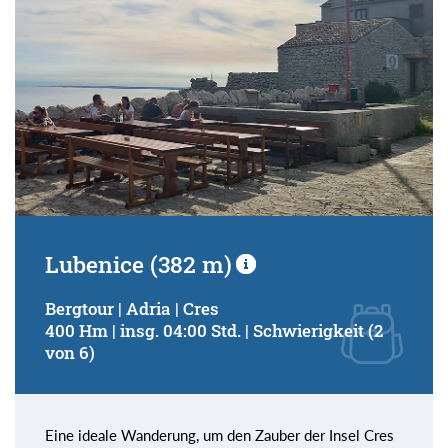
Lubenice (382 m)
Bergtour | Adria | Cres
400 Hm | insg. 04:00 Std. | Schwierigkeit (2
von 6)
Eine ideale Wanderung, um den Zauber der Insel Cres