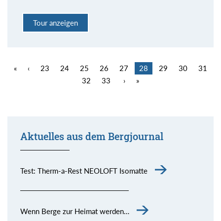
Tour anzeigen
«
‹
23
24
25
26
27
28
29
30
31
32
33
›
»
Aktuelles aus dem Bergjournal
Test: Therm-a-Rest NEOLOFT Isomatte
Wenn Berge zur Heimat werden…