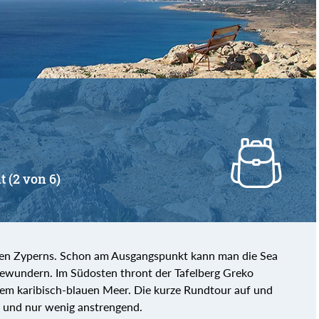
von
bis
t (2 von 6)
ken Zyperns. Schon am Ausgangspunkt kann man die Sea
bewundern. Im Südosten thront der Tafelberg Greko
em karibisch-blauen Meer. Die kurze Rundtour auf und
d und nur wenig anstrengend.