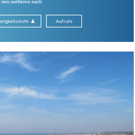
 neu sortieren nach
erigkeitsstufe
Aufrufe
Art der Tour:
Schwierigkeitsgrad:
von
bis
Kondition (Tourdauer):