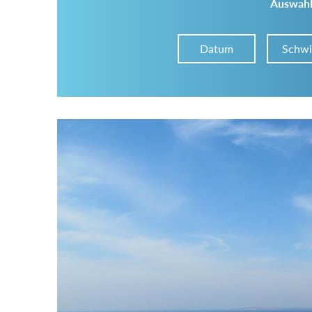
Auswahl
Datum
Schwi
Im Tourenarchiv suchen
Land:
Region:
Gebirge: