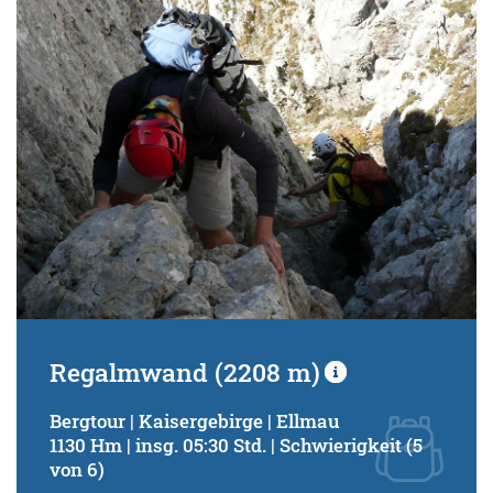
Schwierigkeitsgrad:
von
bis
Kondition (Tourdauer):
von
bis
Suchbegriff:
Regalmwand (2208 m)
Bergtour | Kaisergebirge | Ellmau
1130 Hm | insg. 05:30 Std. | Schwierigkeit (5
von 6)