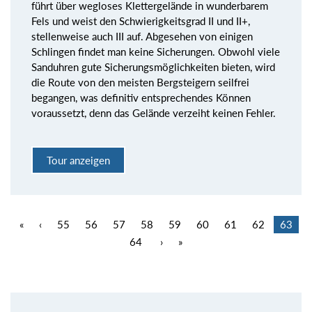
führt über wegloses Klettergelände in wunderbarem
Fels und weist den Schwierigkeitsgrad II und II+,
stellenweise auch III auf. Abgesehen von einigen
Schlingen findet man keine Sicherungen. Obwohl viele
Sanduhren gute Sicherungsmöglichkeiten bieten, wird
die Route von den meisten Bergsteigern seilfrei
begangen, was definitiv entsprechendes Können
voraussetzt, denn das Gelände verzeiht keinen Fehler.
Tour anzeigen
«
‹
55
56
57
58
59
60
61
62
63
64
›
»