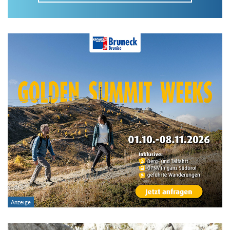
Im Tourenarchiv suchen
Land:
Region:
Gebirge:
Art der Tour: