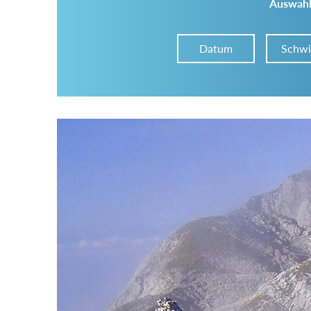
Auswahl
Datum
Schwi
Im Tourenarchiv suchen
Land:
Region:
Gebirge: