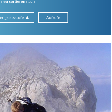
 neu sortieren nach
erigkeitsstufe
Aufrufe
Art der Tour:
Schwierigkeitsgrad:
von
bis
Kondition (Tourdauer):