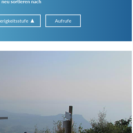
 neu sortieren nach
erigkeitsstufe
Aufrufe
Art der Tour:
Schwierigkeitsgrad:
von
bis
Kondition (Tourdauer):