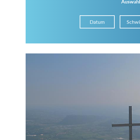
Auswahl
Datum
Schwi
Im Tourenarchiv suchen
Land:
Region:
Gebirge: