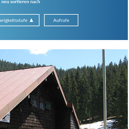
 neu sortieren nach
erigkeitsstufe
Aufrufe
Art der Tour:
Schwierigkeitsgrad:
von
bis
Kondition (Tourdauer):