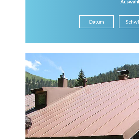
Auswahl
Datum
Schwi
Im Tourenarchiv suchen
Land:
Region:
Gebirge: