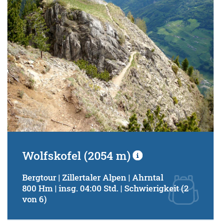
Wolfskofel (2054 m)
Bergtour | Zillertaler Alpen | Ahrntal
800 Hm | insg. 04:00 Std. | Schwierigkeit (2
von 6)