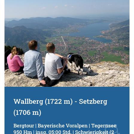
Schwierigkeitsgrad:
von
bis
Kondition (Tourdauer):
von
bis
Suchbegriff:
Wallberg (1722 m) - Setzberg
(1706 m)
Bergtour | Bayerische Voralpen | Tegernsee
950 Hm | insg. 05:00 Std. | Schwierigkeit (2