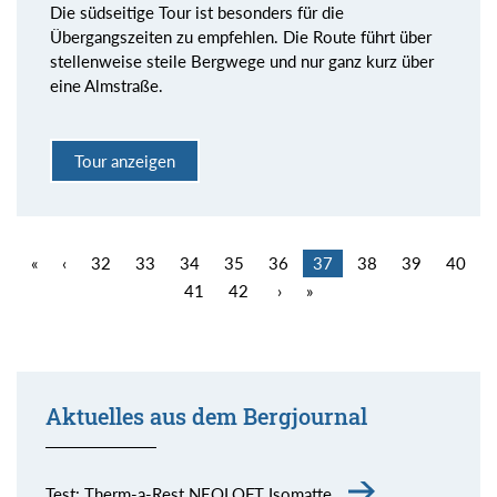
Die südseitige Tour ist besonders für die
Übergangszeiten zu empfehlen. Die Route führt über
stellenweise steile Bergwege und nur ganz kurz über
eine Almstraße.
Tour anzeigen
«
‹
32
33
34
35
36
37
38
39
40
41
42
›
»
Aktuelles aus dem Bergjournal
Test: Therm-a-Rest NEOLOFT Isomatte