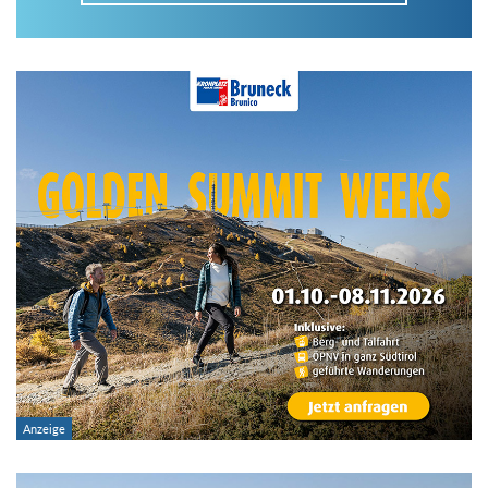
Im Tourenarchiv suchen
Land:
Region:
Gebirge:
Art der Tour: