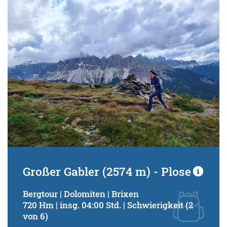
Schwierigkeitsgrad:
von
bis
Kondition (Tourdauer):
von
bis
Suchbegriff:
Großer Gabler (2574 m) - Plose
Bergtour | Dolomiten | Brixen
720 Hm | insg. 04:00 Std. | Schwierigkeit (2
von 6)