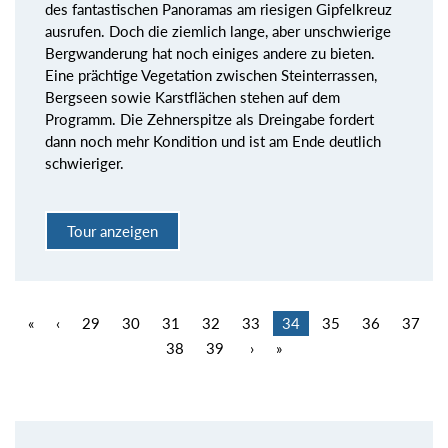
des fantastischen Panoramas am riesigen Gipfelkreuz
ausrufen. Doch die ziemlich lange, aber unschwierige
Bergwanderung hat noch einiges andere zu bieten.
Eine prächtige Vegetation zwischen Steinterrassen,
Bergseen sowie Karstflächen stehen auf dem
Programm. Die Zehnerspitze als Dreingabe fordert
dann noch mehr Kondition und ist am Ende deutlich
schwieriger.
Tour anzeigen
«
‹
29
30
31
32
33
34
35
36
37
38
39
›
»