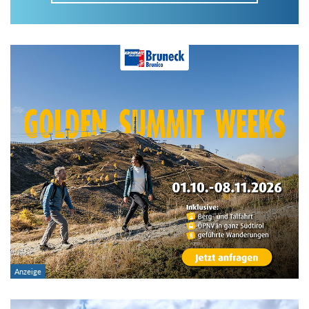
Im Tourenarchiv suchen
Land:
Region:
Gebirge:
Art der Tour: