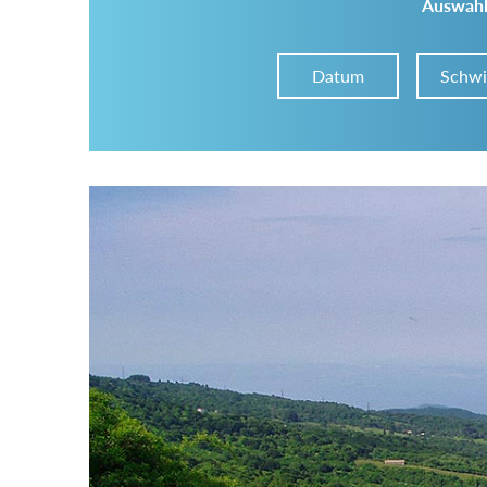
Auswahl
Datum
Schwi
Im Tourenarchiv suchen
Land:
Region:
Gebirge: