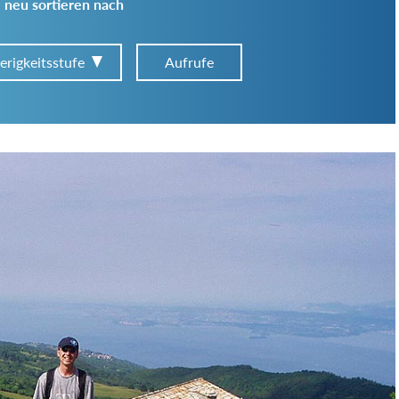
 neu sortieren nach
erigkeitsstufe
Aufrufe
Art der Tour:
Schwierigkeitsgrad:
von
bis
Kondition (Tourdauer):