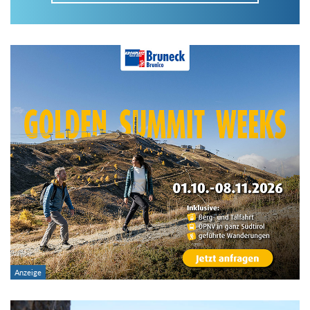
Im Tourenarchiv suchen
Land:
Region:
Gebirge:
Art der Tour: