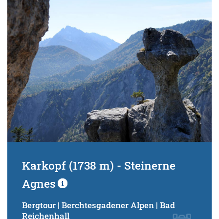
Schwierigkeitsgrad:
von
bis
Kondition (Tourdauer):
von
bis
Suchbegriff:
Karkopf (1738 m) - Steinerne
Agnes
Bergtour | Berchtesgadener Alpen | Bad
Reichenhall