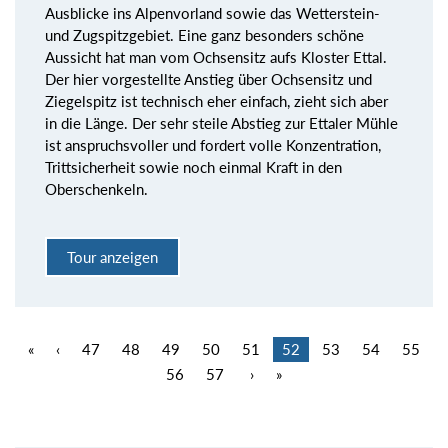
Ausblicke ins Alpenvorland sowie das Wetterstein-
und Zugspitzgebiet. Eine ganz besonders schöne
Aussicht hat man vom Ochsensitz aufs Kloster Ettal.
Der hier vorgestellte Anstieg über Ochsensitz und
Ziegelspitz ist technisch eher einfach, zieht sich aber
in die Länge. Der sehr steile Abstieg zur Ettaler Mühle
ist anspruchsvoller und fordert volle Konzentration,
Trittsicherheit sowie noch einmal Kraft in den
Oberschenkeln.
Tour anzeigen
«
‹
47
48
49
50
51
52
53
54
55
56
57
›
»