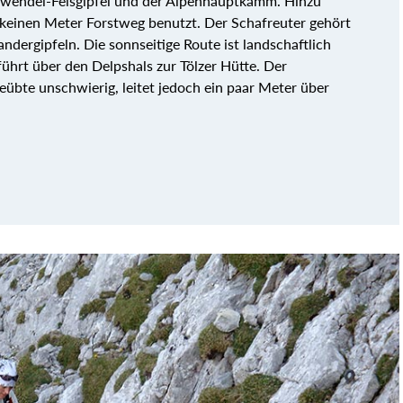
rwendel-Felsgipfel und der Alpenhauptkamm. Hinzu
einen Meter Forstweg benutzt. Der Schafreuter gehört
ndergipfeln. Die sonnseitige Route ist landschaftlich
führt über den Delpshals zur Tölzer Hütte. Der
eübte unschwierig, leitet jedoch ein paar Meter über