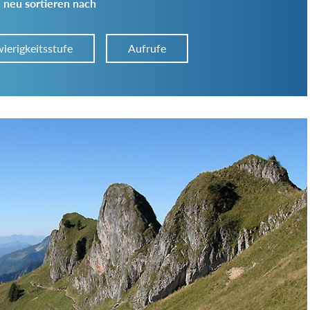
 neu sortieren nach
ierigkeitsstufe
Aufrufe
Art der Tour:
Schwierigkeitsgrad:
von
bis
Kondition (Tourdauer):