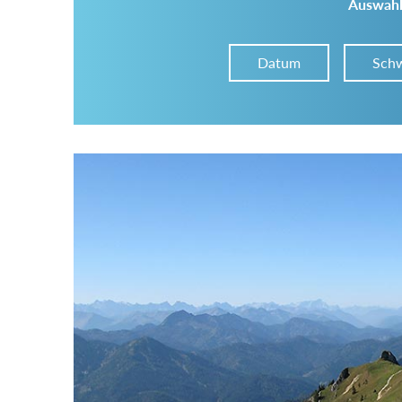
Auswahl
Datum
Schw
Im Tourenarchiv suchen
Land:
Region:
Gebirge: