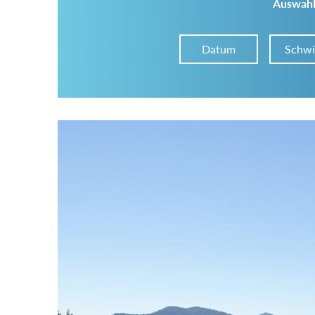
Auswahl
Datum
Schwi
Im Tourenarchiv suchen
Land:
Region:
Gebirge: