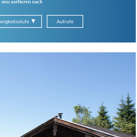
 neu sortieren nach
erigkeitsstufe
Aufrufe
Art der Tour:
Schwierigkeitsgrad:
von
bis
Kondition (Tourdauer):