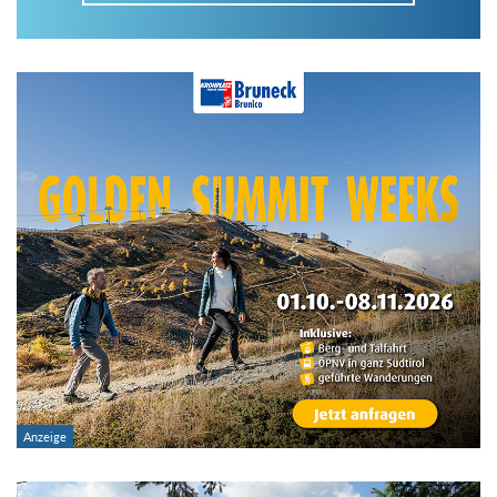
Im Tourenarchiv suchen
Land:
Region:
Gebirge:
Art der Tour: