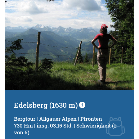
Schwierigkeitsgrad:
von
bis
Kondition (Tourdauer):
von
bis
Suchbegriff:
Edelsberg (1630 m)
Bergtour | Allgäuer Alpen | Pfronten
730 Hm | insg. 03:15 Std. | Schwierigkeit (1
von 6)