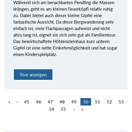
Während sich am benachbarten Pendling die Massen
drängen, geht es am kleinen Feuerköpfl relativ ruhig
zu. Dabei bietet auch dieser kleine Gipfel eine
fantastische Aussicht. Da diese Bergwanderung sehr
einfach ist, viele Flachpassagen aufweist und nicht
allzu lang ist, eignet sie sich sehr gut als Familientour.
Das bewirtschaftete Höhlensteinhaus kurz unterm
Gipfel ist eine nette Einkehrmöglichkeit und hat sogar
einen Kinderspielplatz.
Tour anzeigen
«
‹
45
46
47
48
49
50
51
52
53
54
55
›
»