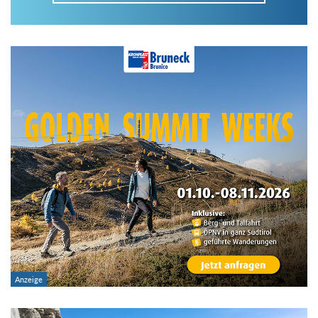
Im Tourenarchiv suchen
Land:
Region:
Gebirge:
Art der Tour: