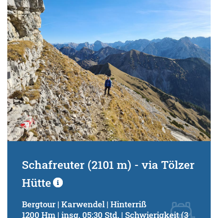
Schwierigkeitsgrad:
von
bis
Kondition (Tourdauer):
von
bis
Suchbegriff:
Schafreuter (2101 m) - via Tölzer
Hütte
Bergtour | Karwendel | Hinterriß
1200 Hm | insg. 05:30 Std. | Schwierigkeit (3