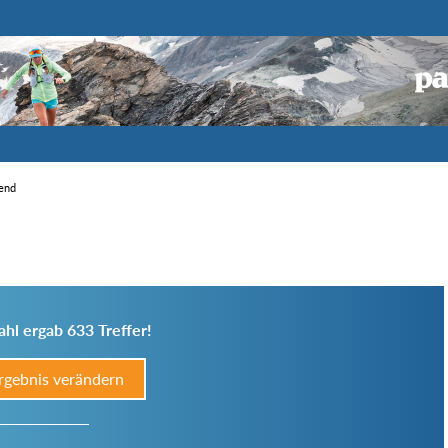
gend
hl ergab 633 Treffer!
rgebnis verändern