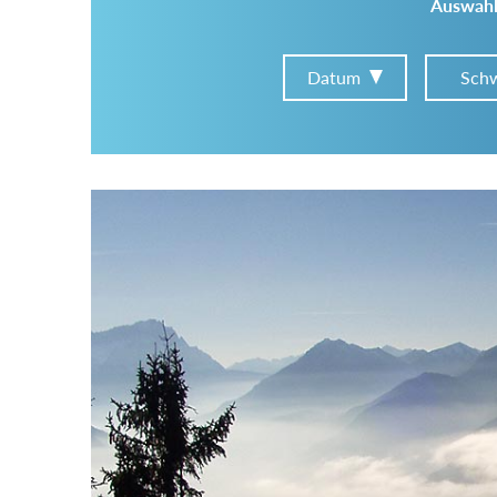
Auswahl
Datum
Schw
Im Tourenarchiv suchen
Land:
Region:
Gebirge: