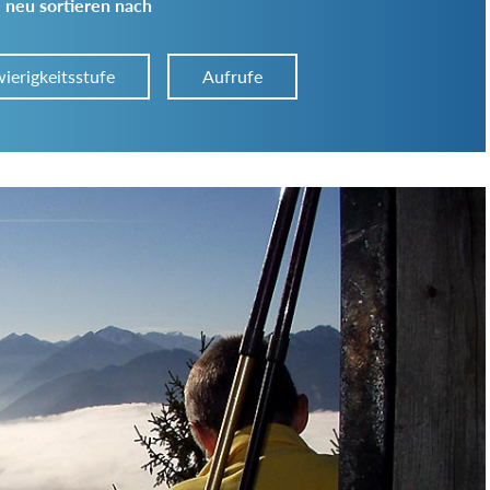
 neu sortieren nach
ierigkeitsstufe
Aufrufe
Art der Tour:
Schwierigkeitsgrad:
von
bis
Kondition (Tourdauer):