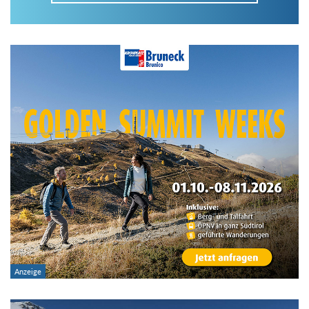
Im Tourenarchiv suchen
Land:
Region:
Gebirge:
Art der Tour: