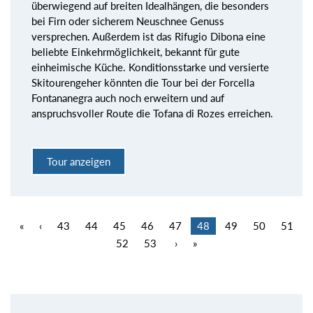
überwiegend auf breiten Idealhängen, die besonders
bei Firn oder sicherem Neuschnee Genuss
versprechen. Außerdem ist das Rifugio Dibona eine
beliebte Einkehrmöglichkeit, bekannt für gute
einheimische Küche. Konditionsstarke und versierte
Skitourengeher könnten die Tour bei der Forcella
Fontananegra auch noch erweitern und auf
anspruchsvoller Route die Tofana di Rozes erreichen.
Tour anzeigen
«
‹
43
44
45
46
47
48
49
50
51
52
53
›
»