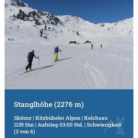
Schwierigkeitsgrad:
von
bis
Kondition (Tourdauer):
von
bis
Suchbegriff:
Stanglhöhe (2276 m)
Skitour | Kitzbüheler Alpen | Kelchsau
1135 Hm | Aufstieg 03:00 Std. | Schwierigkeit
(2 von 6)