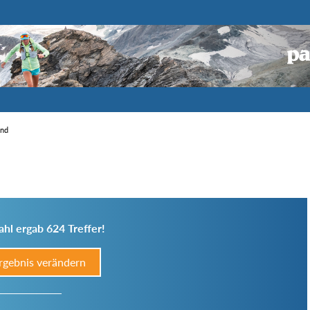
end
hl ergab 624 Treffer!
rgebnis verändern