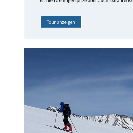
ist die Dreifingerspitze aber auch skifahreri
Tour anzeigen