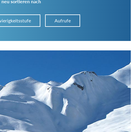
 neu sortieren nach
ierigkeitsstufe
Aufrufe
Art der Tour:
Schwierigkeitsgrad:
von
bis
Kondition (Tourdauer):