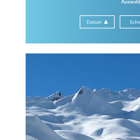
Auswahl
Datum
Schw
Im Tourenarchiv suchen
Land:
Region:
Gebirge: