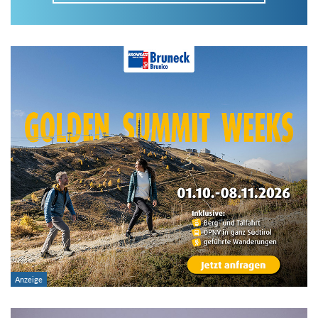
Im Tourenarchiv suchen
Land:
Region:
Gebirge:
Art der Tour: