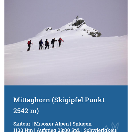
Schwierigkeitsgrad:
von
bis
Kondition (Tourdauer):
von
bis
Suchbegriff:
Mittaghorn (Skigipfel Punkt
2542 m)
Skitour | Misoxer Alpen | Splügen
1100 Hm | Aufstieg 03:00 Std. | Schwierigkeit