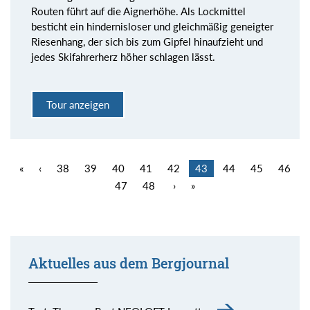
Routen führt auf die Aignerhöhe. Als Lockmittel
besticht ein hindernisloser und gleichmäßig geneigter
Riesenhang, der sich bis zum Gipfel hinaufzieht und
jedes Skifahrerherz höher schlagen lässt.
Tour anzeigen
«
‹
38
39
40
41
42
43
44
45
46
47
48
›
»
Aktuelles aus dem Bergjournal