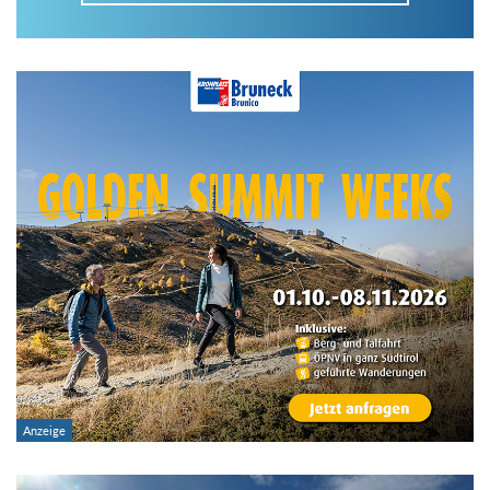
Im Tourenarchiv suchen
Land:
Region:
Gebirge:
Art der Tour: