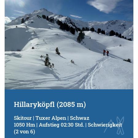
Schwierigkeitsgrad:
von
bis
Kondition (Tourdauer):
von
bis
Suchbegriff:
Hillaryköpfl (2085 m)
Skitour | Tuxer Alpen | Schwaz
1050 Hm | Aufstieg 02:30 Std. | Schwierigkeit
(2 von 6)