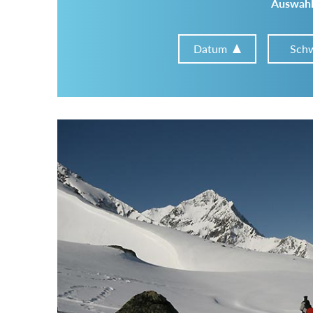
Auswahl
Datum
Schw
Im Tourenarchiv suchen
Land:
Region:
Gebirge: