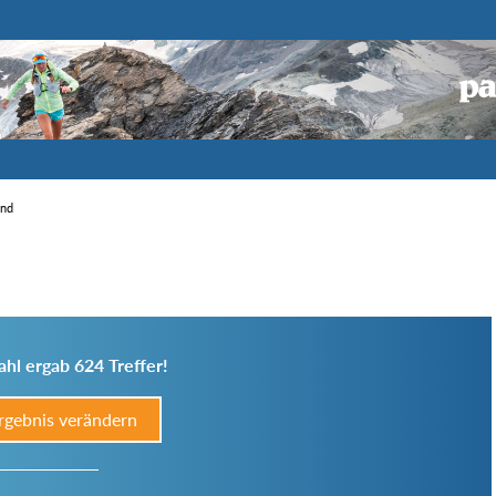
end
hl ergab 624 Treffer!
rgebnis verändern