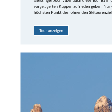
Gerstinger Joch. Aber auch diese Tour ist in d
vorgelagerten Kuppen zufrieden geben. Nur 
höchsten Punkt des lohnenden Skitourenziel
Tour anzeigen