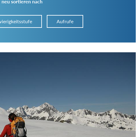
 neu sortieren nach
ierigkeitsstufe
Aufrufe
Art der Tour:
Schwierigkeitsgrad:
von
bis
Kondition (Tourdauer):