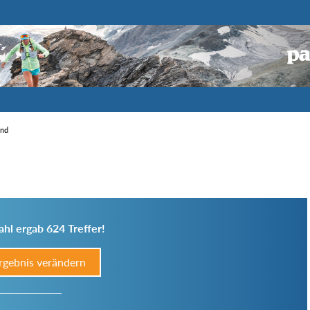
end
hl ergab 624 Treffer!
rgebnis verändern