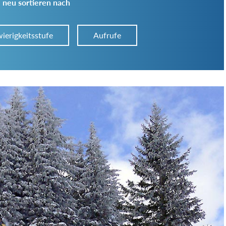
 neu sortieren nach
ierigkeitsstufe
Aufrufe
Art der Tour:
Schwierigkeitsgrad:
von
bis
Kondition (Tourdauer):