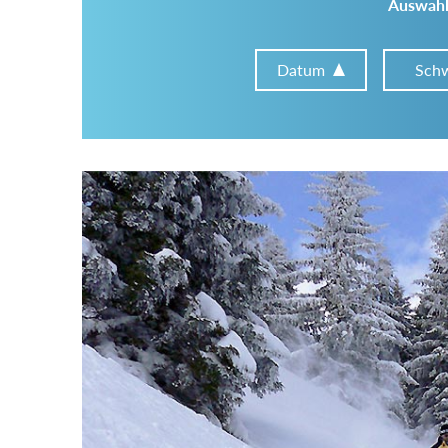
Auswahl
Datum
Schw
Im Tourenarchiv suchen
Land:
Region:
Gebirge: