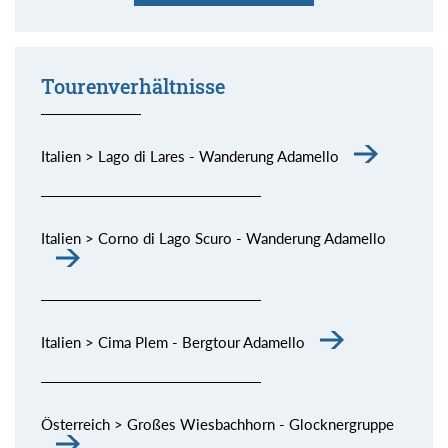
er habe ganz besonderes Wasser. Stimmt!
allen Schattierungen.
spektakuläre Dolomiten-Kette.
die Piste, aber Sonne und Fernsicht waren großartig.
bisschen Skitouren gehen und dazu noch derart schöne
Momente (siehe Bild) genießen.
Tourenverhältnisse
Italien > Lago di Lares - Wanderung Adamello
Italien > Corno di Lago Scuro - Wanderung Adamello
Italien > Cima Plem - Bergtour Adamello
Österreich > Großes Wiesbachhorn - Glocknergruppe