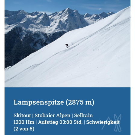
Schwierigkeitsgrad:
von
bis
Kondition (Tourdauer):
von
bis
Suchbegriff:
Lampsenspitze (2875 m)
Skitour | Stubaier Alpen | Sellrain
1200 Hm | Aufstieg 03:00 Std. | Schwierigkeit
(2 von 6)