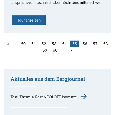
anspruchsvoll, technisch aber höchstens mittelschwer.
Tour anzeigen
«
‹
50
51
52
53
54
55
56
57
58
59
60
›
»
Aktuelles aus dem Bergjournal
Test: Therm-a-Rest NEOLOFT Isomatte