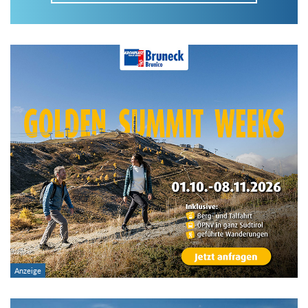
Im Tourenarchiv suchen
Land:
Region:
Gebirge:
Art der Tour: