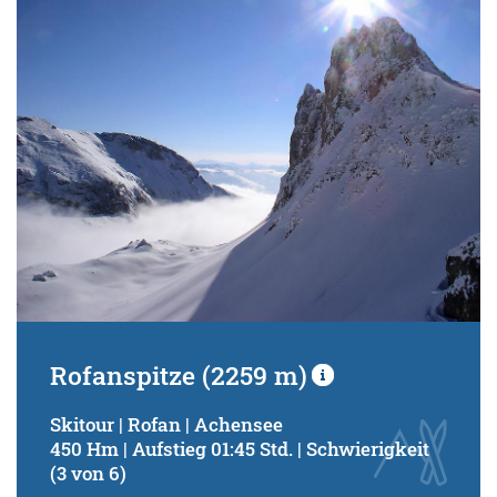
Schwierigkeitsgrad:
von
bis
Kondition (Tourdauer):
von
bis
Suchbegriff:
Rofanspitze (2259 m)
Skitour | Rofan | Achensee
450 Hm | Aufstieg 01:45 Std. | Schwierigkeit
(3 von 6)