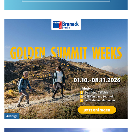
Im Tourenarchiv suchen
Land:
Region:
Gebirge:
Art der Tour: