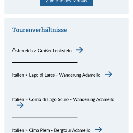
Zum Bild des Monats
er habe ganz besonderes Wasser. Stimmt!
allen Schattierungen.
spektakuläre Dolomiten-Kette.
die Piste, aber Sonne und Fernsicht waren großartig.
bisschen Skitouren gehen und dazu noch derart schöne
Momente (siehe Bild) genießen.
Tourenverhältnisse
Österreich > Großer Lenkstein
Italien > Lago di Lares - Wanderung Adamello
Italien > Corno di Lago Scuro - Wanderung Adamello
Italien > Cima Plem - Bergtour Adamello