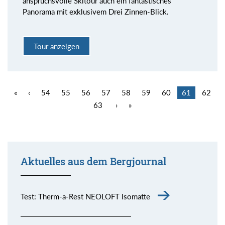
anspruchsvolle Skitour auch ein fantastisches
Panorama mit exklusivem Drei Zinnen-Blick.
Tour anzeigen
«
‹
54
55
56
57
58
59
60
61
62
63
›
»
Aktuelles aus dem Bergjournal
Test: Therm-a-Rest NEOLOFT Isomatte