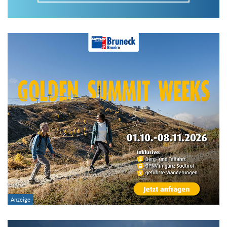
Im Tourenarchiv suchen
Land:
Region:
Gebirge:
Art der Tour: