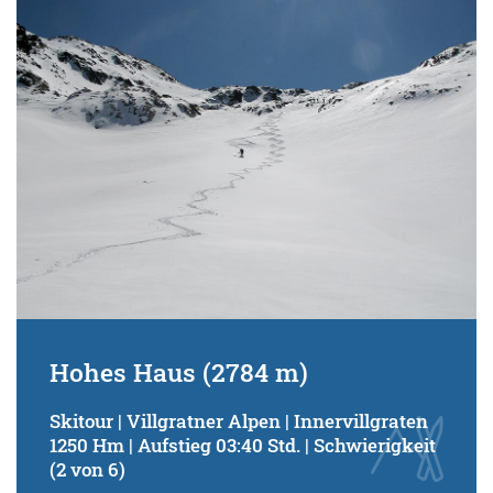
Schwierigkeitsgrad:
von
bis
Kondition (Tourdauer):
von
bis
Suchbegriff:
Hohes Haus (2784 m)
Skitour | Villgratner Alpen | Innervillgraten
1250 Hm | Aufstieg 03:40 Std. | Schwierigkeit
(2 von 6)