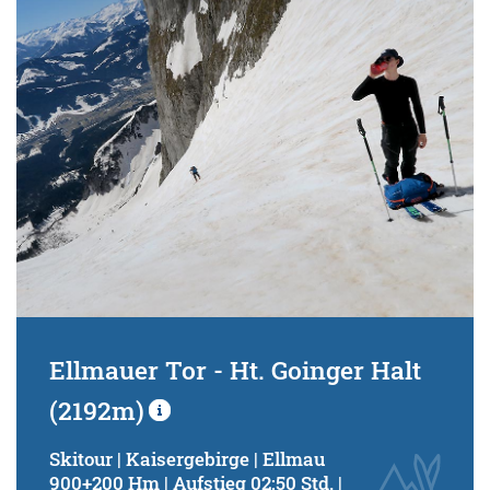
Schwierigkeitsgrad:
von
bis
Kondition (Tourdauer):
von
bis
Suchbegriff:
Ellmauer Tor - Ht. Goinger Halt
(2192m)
Skitour | Kaisergebirge | Ellmau
900+200 Hm | Aufstieg 02:50 Std. |