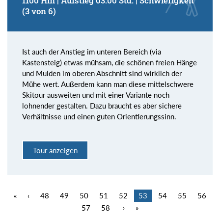
1100 Hm | Aufstieg 03:00 Std. | Schwierigkeit
(3 von 6)
Ist auch der Anstieg im unteren Bereich (via
Kastensteig) etwas mühsam, die schönen freien Hänge
und Mulden im oberen Abschnitt sind wirklich der
Mühe wert. Außerdem kann man diese mittelschwere
Skitour ausweiten und mit einer Variante noch
lohnender gestalten. Dazu braucht es aber sichere
Verhältnisse und einen guten Orientierungssinn.
Tour anzeigen
«
‹
48
49
50
51
52
53
54
55
56
57
58
›
»