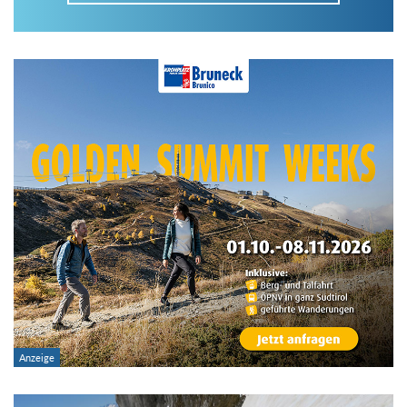
Im Tourenarchiv suchen
Land:
Region:
Gebirge:
Art der Tour: