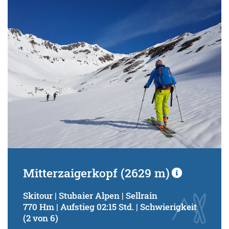
Schwierigkeitsgrad:
von
bis
Kondition (Tourdauer):
von
bis
Suchbegriff:
Mitterzaigerkopf (2629 m)
Skitour | Stubaier Alpen | Sellrain
770 Hm | Aufstieg 02:15 Std. | Schwierigkeit
(2 von 6)