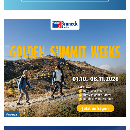
Im Tourenarchiv suchen
Land:
Region:
Gebirge:
Art der Tour: