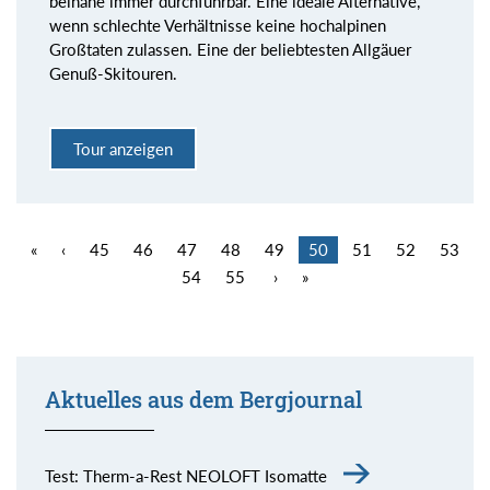
beinahe immer durchführbar. Eine ideale Alternative,
wenn schlechte Verhältnisse keine hochalpinen
Großtaten zulassen. Eine der beliebtesten Allgäuer
Genuß-Skitouren.
Tour anzeigen
«
‹
45
46
47
48
49
50
51
52
53
54
55
›
»
Aktuelles aus dem Bergjournal
Test: Therm-a-Rest NEOLOFT Isomatte