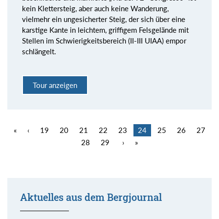
kein Klettersteig, aber auch keine Wanderung,
vielmehr ein ungesicherter Steig, der sich über eine
karstige Kante in leichtem, griffigem Felsgelände mit
Stellen im Schwierigkeitsbereich (II-III UIAA) empor
schlängelt.
Tour anzeigen
«
‹
19
20
21
22
23
24
25
26
27
28
29
›
»
Aktuelles aus dem Bergjournal