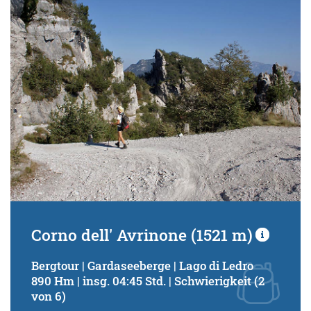
Schwierigkeitsgrad:
von
bis
Kondition (Tourdauer):
von
bis
Suchbegriff:
Corno dell' Avrinone (1521 m)
Bergtour | Gardaseeberge | Lago di Ledro
890 Hm | insg. 04:45 Std. | Schwierigkeit (2
von 6)