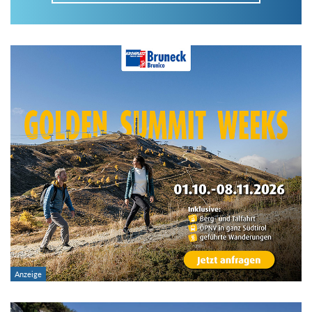
Im Tourenarchiv suchen
Land:
Region:
Gebirge:
Art der Tour: