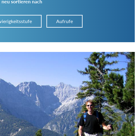
 neu sortieren nach
ierigkeitsstufe
Aufrufe
Art der Tour:
Schwierigkeitsgrad:
von
bis
Kondition (Tourdauer):