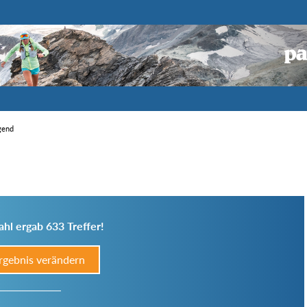
igend
hl ergab 633 Treffer!
rgebnis verändern