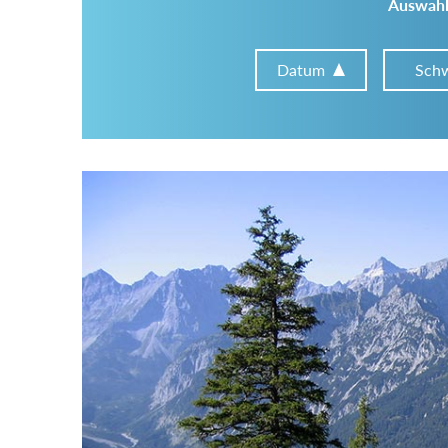
Auswahl
Datum
Schw
Im Tourenarchiv suchen
Land:
Region:
Gebirge: