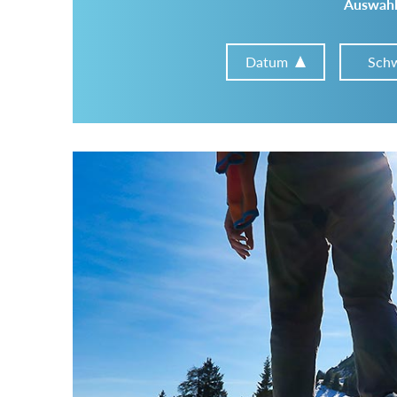
Auswahl
Datum
Schw
Im Tourenarchiv suchen
Land:
Region:
Gebirge: