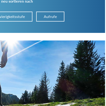
 neu sortieren nach
ierigkeitsstufe
Aufrufe
Art der Tour:
Schwierigkeitsgrad:
von
bis
Kondition (Tourdauer):