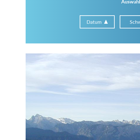
Auswahl
Datum
Schw
Im Tourenarchiv suchen
Land:
Region:
Gebirge: