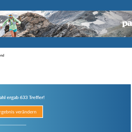
end
hl ergab 633 Treffer!
rgebnis verändern