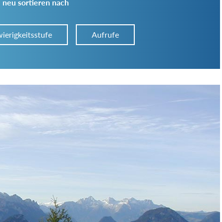
 neu sortieren nach
ierigkeitsstufe
Aufrufe
Art der Tour:
Schwierigkeitsgrad:
von
bis
Kondition (Tourdauer):