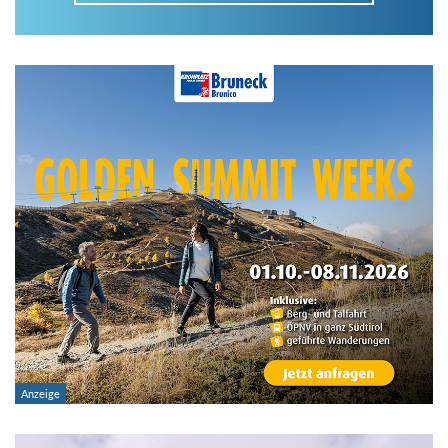
Im Tourenarchiv suchen
Land:
Region:
Gebirge:
Art der Tour: