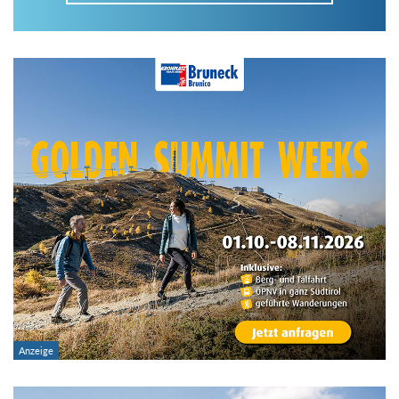
Im Tourenarchiv suchen
Land:
Region:
Gebirge:
Art der Tour: