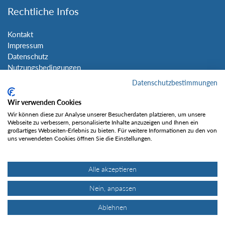
Rechtliche Infos
Kontakt
Impressum
Datenschutz
Nutzungsbedingungen
Sitemap
Datenschutzbestimmungen
Wir verwenden Cookies
Social Media
Wir können diese zur Analyse unserer Besucherdaten platzieren, um unsere
Webseite zu verbessern, personalisierte Inhalte anzuzeigen und Ihnen ein
großartiges Webseiten-Erlebnis zu bieten. Für weitere Informationen zu den von
uns verwendeten Cookies öffnen Sie die Einstellungen.
Alle akzeptieren
Gefällt mir
Nein, anpassen
Ablehnen
© Tourentipp.com 2025