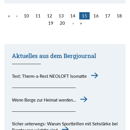
«
‹
10
11
12
13
14
15
16
17
18
19
20
›
»
Aktuelles aus dem Bergjournal
Test: Therm-a-Rest NEOLOFT Isomatte
Wenn Berge zur Heimat werden…
Sicher unterwegs: Warum Sportbrillen mit Sehstärke bei
Bergtouren wichtig sind