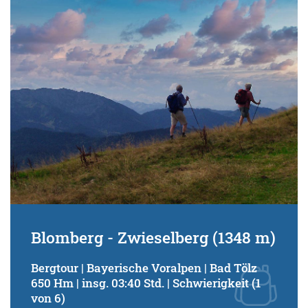
Blomberg - Zwieselberg (1348 m)
Bergtour | Bayerische Voralpen | Bad Tölz
650 Hm | insg. 03:40 Std. | Schwierigkeit (1
von 6)