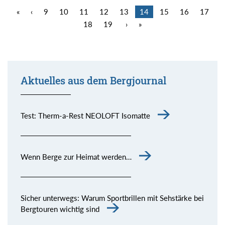
«
‹
9
10
11
12
13
14
15
16
17
18
19
›
»
Aktuelles aus dem Bergjournal
Test: Therm-a-Rest NEOLOFT Isomatte
Wenn Berge zur Heimat werden…
Sicher unterwegs: Warum Sportbrillen mit Sehstärke bei
Bergtouren wichtig sind