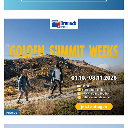
Im Tourenarchiv suchen
Land:
Region:
Gebirge:
Art der Tour: