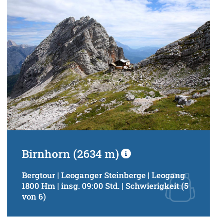
Birnhorn (2634 m)
Bergtour | Leoganger Steinberge | Leogang
1800 Hm | insg. 09:00 Std. | Schwierigkeit (5
von 6)