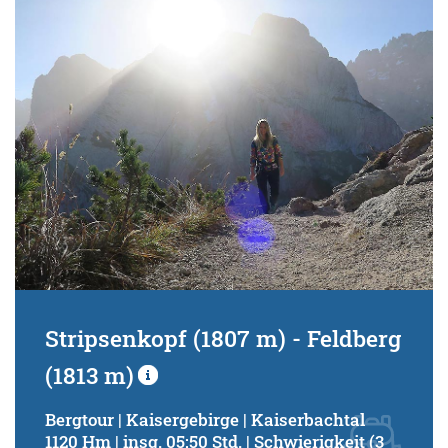
Schwierigkeitsgrad:
von
bis
Kondition (Tourdauer):
von
bis
Suchbegriff:
Stripsenkopf (1807 m) - Feldberg
(1813 m)
Bergtour | Kaisergebirge | Kaiserbachtal
1120 Hm | insg. 05:50 Std. | Schwierigkeit (3