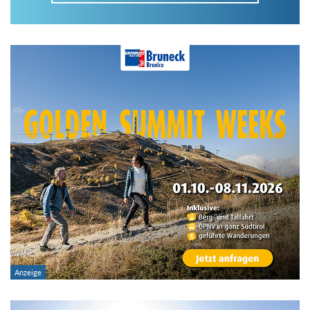
Im Tourenarchiv suchen
Land:
Region:
Gebirge:
Art der Tour: