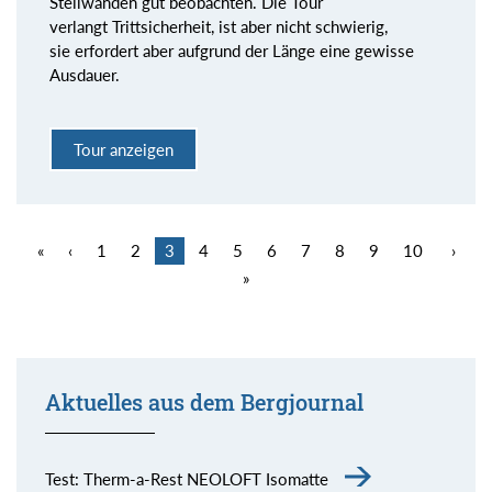
Steilwänden gut beobachten. Die Tour
verlangt Trittsicherheit, ist aber nicht schwierig,
sie erfordert aber aufgrund der Länge eine gewisse
Ausdauer.
Tour anzeigen
«
‹
1
2
3
4
5
6
7
8
9
10
›
»
Aktuelles aus dem Bergjournal
Test: Therm-a-Rest NEOLOFT Isomatte