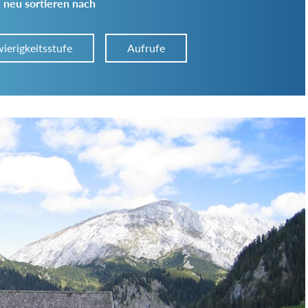
 neu sortieren nach
ierigkeitsstufe
Aufrufe
Art der Tour:
Schwierigkeitsgrad:
von
bis
Kondition (Tourdauer):