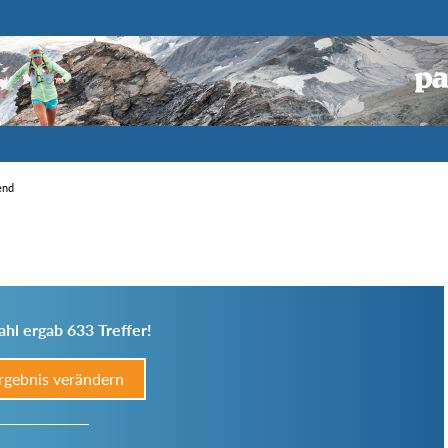
end
hl ergab 633 Treffer!
rgebnis verändern