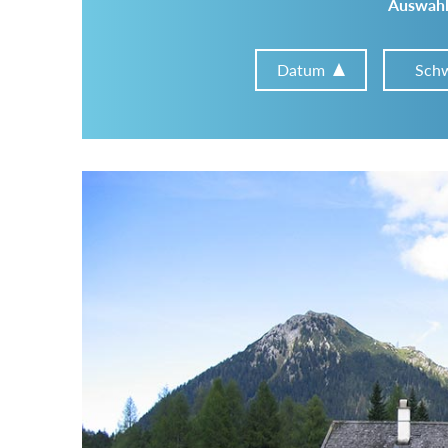
Auswahl
Datum
Schw
Im Tourenarchiv suchen
Land:
Region:
Gebirge: