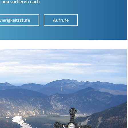
 neu sortieren nach
ierigkeitsstufe
Aufrufe
Art der Tour:
Schwierigkeitsgrad:
von
bis
Kondition (Tourdauer):