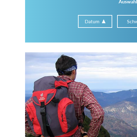
Auswahl
Datum
Schw
Im Tourenarchiv suchen
Land:
Region:
Gebirge: