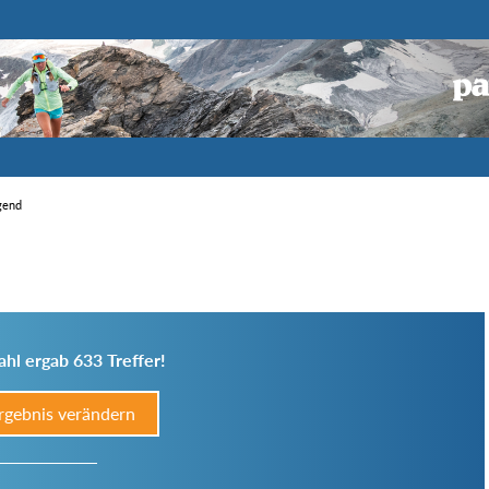
igend
hl ergab 633 Treffer!
rgebnis verändern