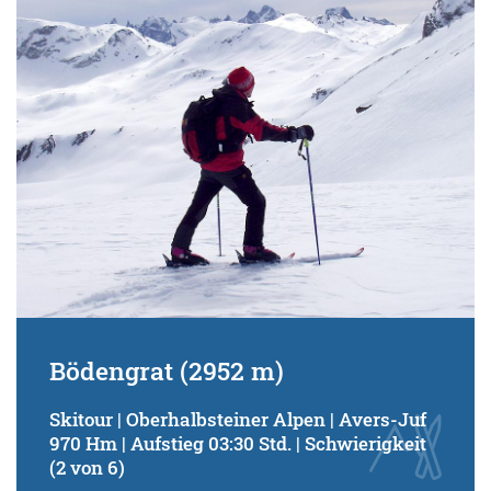
Schwierigkeitsgrad:
von
bis
Kondition (Tourdauer):
von
bis
Suchbegriff:
Bödengrat (2952 m)
Skitour | Oberhalbsteiner Alpen | Avers-Juf
970 Hm | Aufstieg 03:30 Std. | Schwierigkeit
(2 von 6)