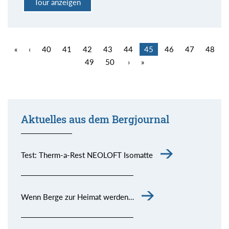
Tour anzeigen
«
‹
40
41
42
43
44
45
46
47
48
49
50
›
»
Aktuelles aus dem Bergjournal
Test: Therm-a-Rest NEOLOFT Isomatte
Wenn Berge zur Heimat werden…