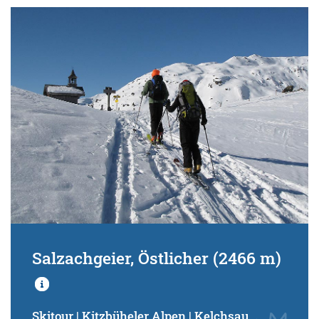
Salzachgeier, Östlicher (2466 m)
Skitour | Kitzbüheler Alpen | Kelchsau