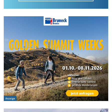
Im Tourenarchiv suchen
Land:
Region:
Gebirge:
Art der Tour: