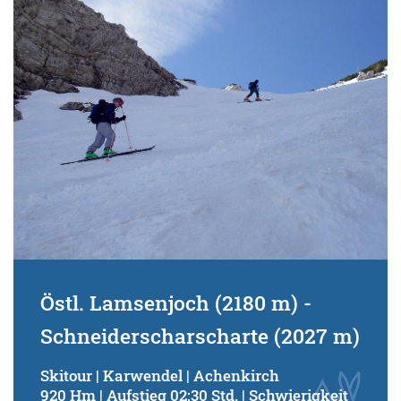
Schwierigkeitsgrad:
von
bis
Kondition (Tourdauer):
von
bis
Suchbegriff:
Östl. Lamsenjoch (2180 m) -
Schneiderscharscharte (2027 m)
Skitour | Karwendel | Achenkirch
920 Hm | Aufstieg 02:30 Std. | Schwierigkeit