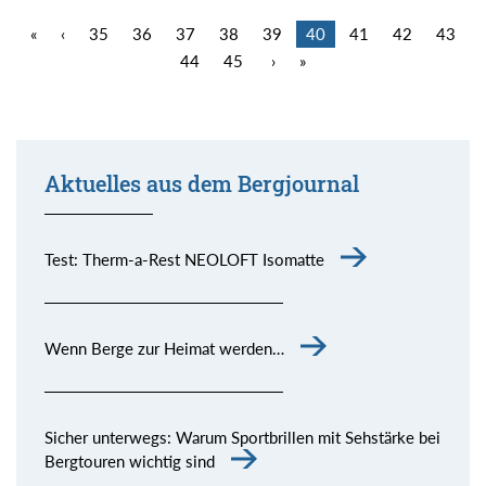
«
‹
35
36
37
38
39
40
41
42
43
44
45
›
»
Aktuelles aus dem Bergjournal
Test: Therm-a-Rest NEOLOFT Isomatte
Wenn Berge zur Heimat werden…
Sicher unterwegs: Warum Sportbrillen mit Sehstärke bei
Bergtouren wichtig sind