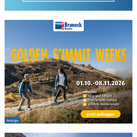
Im Tourenarchiv suchen
Land:
Region:
Gebirge:
Art der Tour: