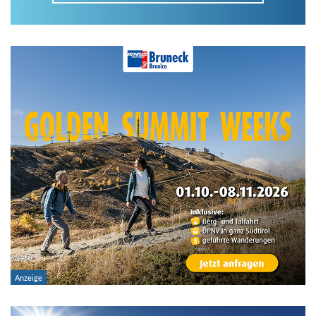
Im Tourenarchiv suchen
Land:
Region:
Gebirge:
Art der Tour: