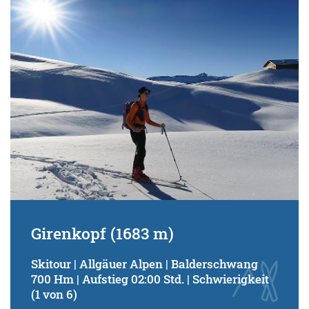
Schwierigkeitsgrad:
von
bis
Kondition (Tourdauer):
von
bis
Suchbegriff:
Girenkopf (1683 m)
Skitour | Allgäuer Alpen | Balderschwang
700 Hm | Aufstieg 02:00 Std. | Schwierigkeit
(1 von 6)