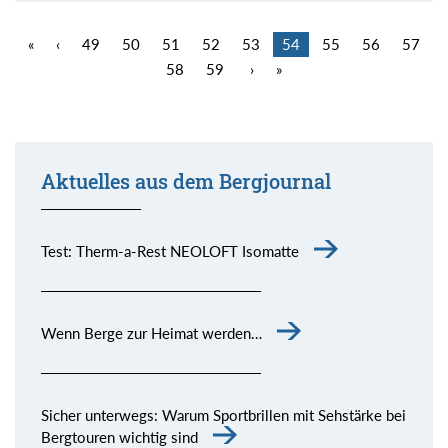
«
‹
49
50
51
52
53
54
55
56
57
58
59
›
»
Aktuelles aus dem Bergjournal
Test: Therm-a-Rest NEOLOFT Isomatte
Wenn Berge zur Heimat werden…
Sicher unterwegs: Warum Sportbrillen mit Sehstärke bei
Bergtouren wichtig sind