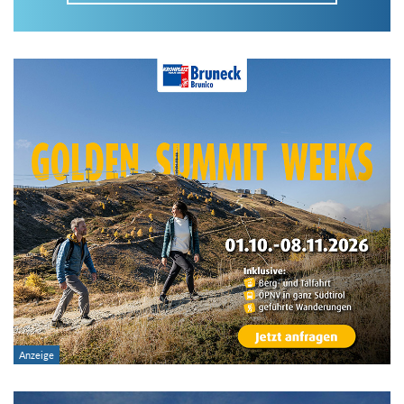
Im Tourenarchiv suchen
Land:
Region:
Gebirge:
Art der Tour: