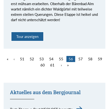
erst mühsam erarbeiten. Oberhalb der Bärenbad Alm
wartet nämlich ein dichter Waldgürtel mit teilweise
extrem steilen Querungen. Diese Etappe ist heikel und
darf nicht unterschätzt werden!
Tour anzeigen
«
‹
51
52
53
54
55
56
57
58
59
60
61
›
»
Aktuelles aus dem Bergjournal