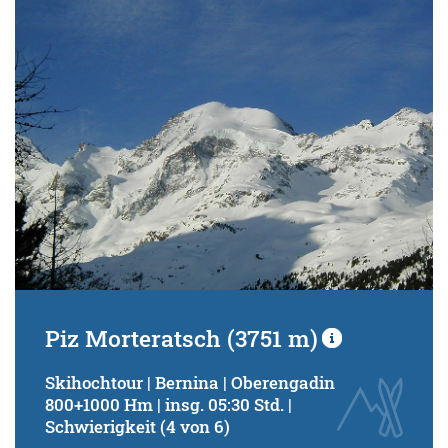
Schwierigkeitsgrad:
von
bis
Kondition (Tourdauer):
von
bis
Suchbegriff:
Piz Morteratsch (3751 m)
Skihochtour | Bernina | Oberengadin
800+1000 Hm | insg. 05:30 Std. |
Schwierigkeit (4 von 6)