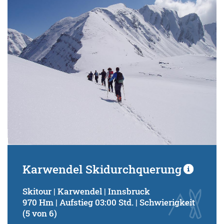
Schwierigkeitsgrad:
von
bis
Kondition (Tourdauer):
von
bis
Suchbegriff:
Karwendel Skidurchquerung
Skitour | Karwendel | Innsbruck
970 Hm | Aufstieg 03:00 Std. | Schwierigkeit
(5 von 6)