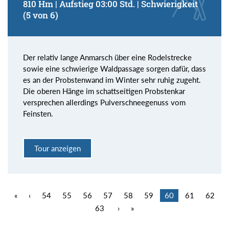
810 Hm | Aufstieg 03:00 Std. | Schwierigkeit
(5 von 6)
Der relativ lange Anmarsch über eine Rodelstrecke
sowie eine schwierige Waldpassage sorgen dafür, dass
es an der Probstenwand im Winter sehr ruhig zugeht.
Die oberen Hänge im schattseitigen Probstenkar
versprechen allerdings Pulverschneegenuss vom
Feinsten.
Tour anzeigen
«
‹
54
55
56
57
58
59
60
61
62
63
›
»