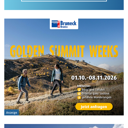
Im Tourenarchiv suchen
Land:
Region:
Gebirge:
Art der Tour: