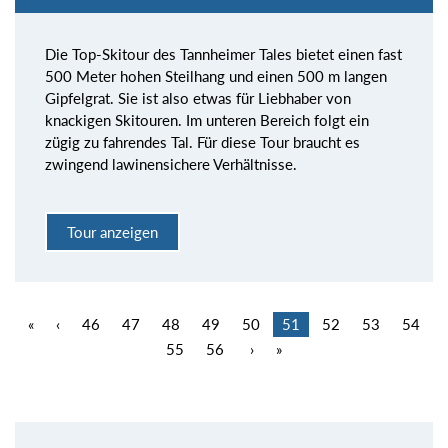
Die Top-Skitour des Tannheimer Tales bietet einen fast
500 Meter hohen Steilhang und einen 500 m langen
Gipfelgrat. Sie ist also etwas für Liebhaber von
knackigen Skitouren. Im unteren Bereich folgt ein
zügig zu fahrendes Tal. Für diese Tour braucht es
zwingend lawinensichere Verhältnisse.
Tour anzeigen
«
‹
46
47
48
49
50
51
52
53
54
55
56
›
»