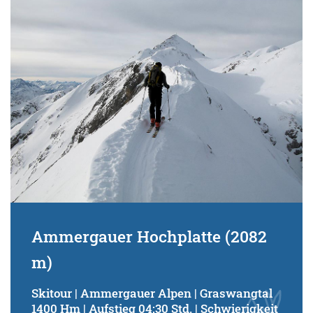
Schwierigkeitsgrad:
von
bis
Kondition (Tourdauer):
von
bis
Suchbegriff:
Ammergauer Hochplatte (2082
m)
Skitour | Ammergauer Alpen | Graswangtal
1400 Hm | Aufstieg 04:30 Std. | Schwierigkeit