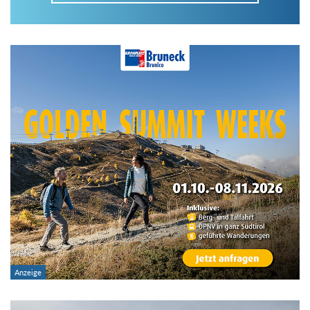
Im Tourenarchiv suchen
Land:
Region:
Gebirge:
Art der Tour: