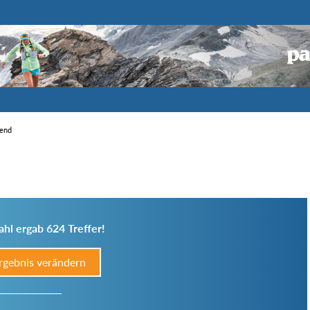
gend
hl ergab 624 Treffer!
rgebnis verändern