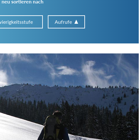
 neu sortieren nach
ierigkeitsstufe
Aufrufe
Art der Tour:
Schwierigkeitsgrad:
von
bis
Kondition (Tourdauer):