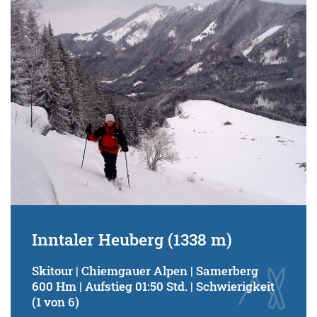
Schwierigkeitsgrad:
von
bis
Kondition (Tourdauer):
von
bis
Suchbegriff:
Inntaler Heuberg (1338 m)
Skitour | Chiemgauer Alpen | Samerberg
600 Hm | Aufstieg 01:50 Std. | Schwierigkeit
(1 von 6)