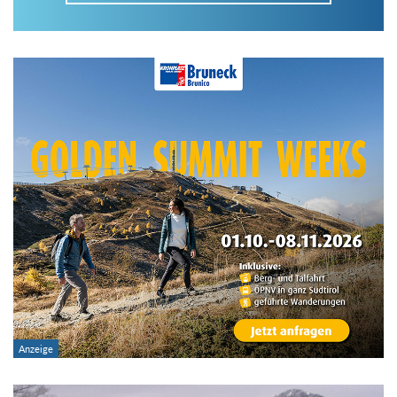
Im Tourenarchiv suchen
Land:
Region:
Gebirge:
Art der Tour: