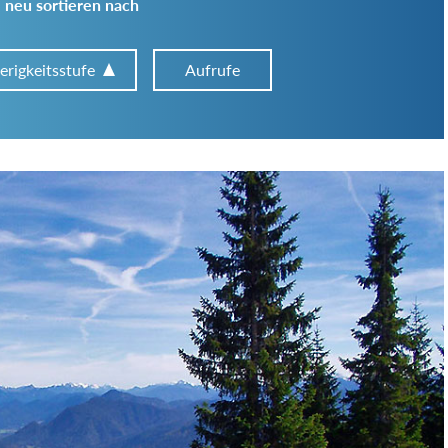
 neu sortieren nach
erigkeitsstufe
Aufrufe
Art der Tour:
Schwierigkeitsgrad:
von
bis
Kondition (Tourdauer):