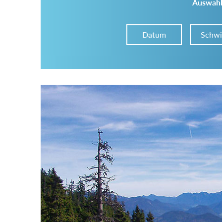
Auswahl
Datum
Schwi
Im Tourenarchiv suchen
Land:
Region:
Gebirge: