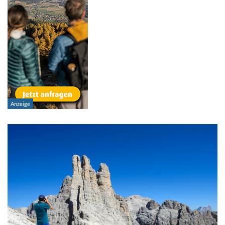
Schwierigkeitsgrad:
von
bis
Kondition (Tourdauer):
von
bis
Suchbegriff: