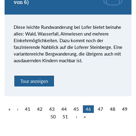
von 6)
Diese leichte Rundwanderung bei Lofer bietet beinahe
alles: Wald, Wasserfall, Almwiesen und mehrere
Einkehrmöglichkeiten. Dazu kommt noch der
faszinierende Nahblick auf die Loferer Steinberge. Eine
variantenreiche Bergwanderung, die übrigens auch mit
ausdauernden Kindern machbar ist.
Tour anzeigen
«
‹
41
42
43
44
45
46
47
48
49
50
51
›
»