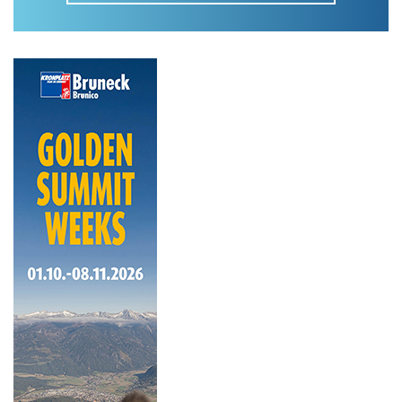
Im Tourenarchiv suchen
Land:
Region:
Gebirge:
Art der Tour: